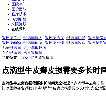
医院新闻
医护团队
临床技术
病例解析
来院路线
在线预约
银屑病常识
|
银屑病病因
|
银屑病治疗
|
银屑病症状
|
银屑病偏
银屑病药物
|
银屑病预防
|
银屑病护理
|
银屑病饮食
|
银屑病危
儿童银屑病
|
青少年银屑病
女性银屑病
|
男性银屑病
当前位置
：
首页>
寻常型银屑病
点滴型牛皮癣皮损需要多长时
点滴型牛皮癣皮损需要多长时间完全消退？
点滴型牛皮癣，是
门诊医师会告诉我们“点滴型牛皮癣皮损需要多长时间完全消退