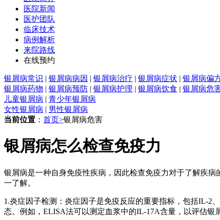
医院新闻
医护团队
临床技术
病例解析
来院路线
在线预约
银屑病常识
|
银屑病病因
|
银屑病治疗
|
银屑病症状
|
银屑病偏
银屑病药物
|
银屑病预防
|
银屑病护理
|
银屑病饮食
|
银屑病危
儿童银屑病
|
青少年银屑病
女性银屑病
|
男性银屑病
当前位置
：
首页>
银屑病危害
银屑病怎么检查免疫力
银屑病是一种自身免疫性疾病，因此检查免疫力对于了解疾病
一了解。
1.炎症因子检测：炎症因子是免疫反应的重要指标，包括IL-2、I
态。例如，ELISA法可以测定血浆中的IL-17A含量，以评估